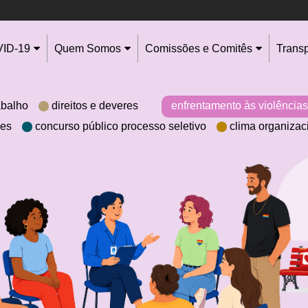
ID-19
Quem Somos
Comissões e Comitês
Trans
abalho
direitos e deveres
enfrentamento às violências
aes
concurso público processo seletivo
clima organizac