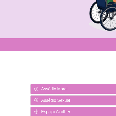
Assédio Moral
Assédio Sexual
Espaço Acolher