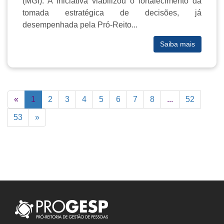
(MGI). A iniciativa viabilizou o fortalecimento da
tomada estratégica de decisões, já
desempenhada pela Pró-Reito...
Saiba mais
«
1
2
3
4
5
6
7
8
...
52
53
»