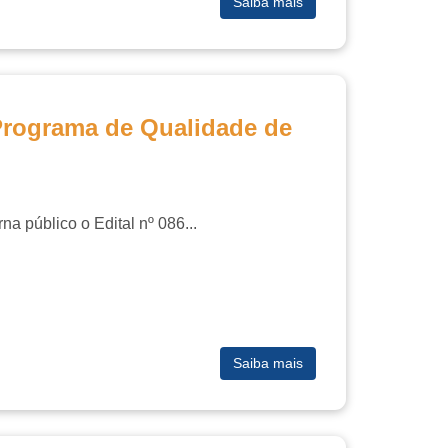
Saiba mais
Programa de Qualidade de
a público o Edital nº 0
86
...
Saiba mais