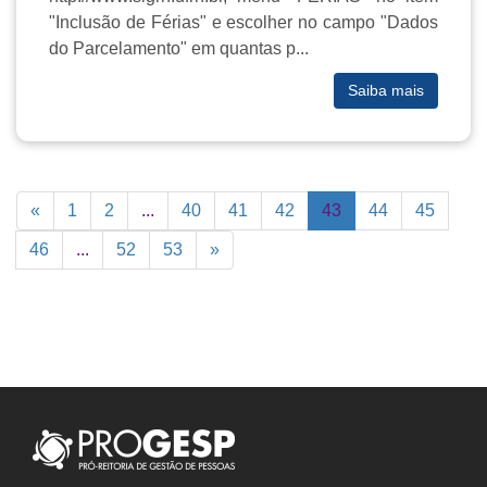
"Inclusão de Férias" e escolher no campo "Dados
do Parcelamento" em quantas p...
Saiba mais
«
1
2
...
40
41
42
43
44
45
46
...
52
53
»