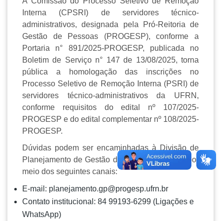
A Comissão do Processo Seletivo de Remoção
Interna (CPSRI) de servidores técnico-
administrativos, designada pela Pró-Reitoria de
Gestão de Pessoas (PROGESP), conforme a
Portaria n° 891/2025-PROGESP, publicada no
Boletim de Serviço n° 147 de 13/08/2025,
torna
pública a homologação das inscrições no
Processo Seletivo de Remoção Interna (PSRI) de
servidores técnico-administrativos da UFRN,
conforme requisitos do
edital nº 107/2025-
PROGESP e do edital complementar nº 108/2025-
PROGESP.
Dúvidas podem ser encaminhadas à Divisão de
Planejamento de Gestão de Pessoas (DPGP) por
meio dos seguintes canais:
E-mail: planejamento.gp@progesp.ufrn.br
Contato institucional: 84 99193-6299 (Ligações e
WhatsApp)