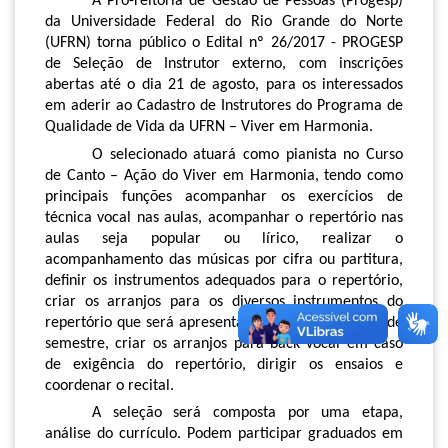
A Pró-reitoria de Gestão de Pessoas (Progesp)
da Universidade Federal do Rio Grande do Norte
(UFRN) torna público o Edital nº 26/2017 - PROGESP
de Seleção de Instrutor externo, com inscrições
abertas até o dia 21 de agosto, para os interessados
em aderir ao Cadastro de Instrutores do Programa de
Qualidade de Vida da UFRN – Viver em Harmonia.
O selecionado atuará como pianista no Curso
de Canto – Ação do Viver em Harmonia, tendo como
principais funções acompanhar os exercícios de
técnica vocal nas aulas, acompanhar o repertório nas
aulas seja popular ou lírico, realizar o
acompanhamento das músicas por cifra ou partitura,
definir os instrumentos adequados para o repertório,
criar os arranjos para os diversos instrumentos do
repertório que será apresentado no recital de final de
semestre, criar os arranjos para back vocal em caso
de exigência do repertório, dirigir os ensaios e
coordenar o recital.
A seleção será composta por uma etapa,
análise do currículo. Podem participar graduados em