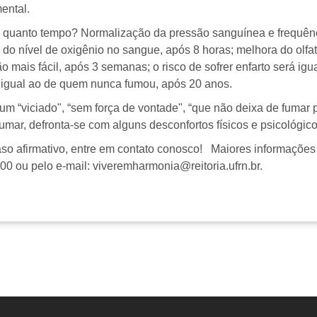
ental.
quanto tempo? Normalização da pressão sanguínea e frequênci
o do nível de oxigênio no sangue, após 8 horas; melhora do olfa
o mais fácil, após 3 semanas; o risco de sofrer enfarto será i
 igual ao de quem nunca fumou, após 20 anos.
 um “viciado", “sem força de vontade", “que não deixa de fuma
umar, defronta-se com alguns desconfortos físicos e psicológico
aso afirmativo, entre em contato conosco! Maiores informaçõe
0 ou pelo e-mail: viveremharmonia@reitoria.ufrn.br.