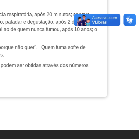
a respiratória, após 20 minutos; sangue
to, paladar e degustação, após 2 dias;
gual ao de quem nunca fumou, após 10 anos; o
r porque não quer". Quem fuma sofre de
s.
s podem ser obtidas através dos números