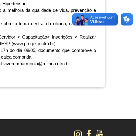
e Hipertensão.
 à melhora da qualidade de vida, prevenção e 
obre o tema central da oficina, na sala B do 
rvidor > Capacitação> Inscrições > Realizar 
OGESP (
www.progesp.ufrn.br
).
 17h do dia 08/05, documento que comprove o 
 calça comprida.
l 
viveremharmonia@reitoria.ufrn.br
.