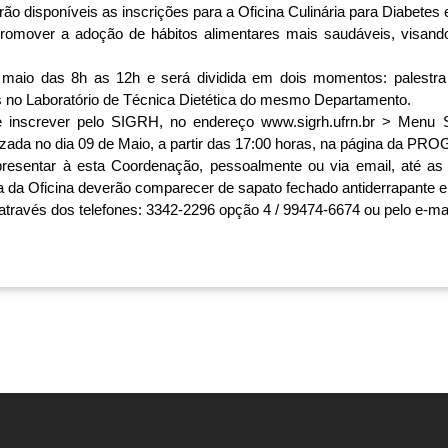
ão disponíveis as inscrições para a Oficina Culinária para Diabetes 
promover a adoção de hábitos alimentares mais saudáveis, visando
 
 maio das 8h as 12h e será dividida em dois momentos: palestra s
s no Laboratório de Técnica Dietética do mesmo Departamento.
e inscrever pelo SIGRH, no endereço 
www.sigrh.ufrn.br
 > Menu Se
ilizada no dia 09 de Maio, a partir das 17:00 horas, na página da PR
esentar à esta Coordenação, pessoalmente ou via email, até as
ia da Oficina deverão comparecer de sapato fechado antiderrapante e
través dos telefones: 3342-2296 opção 4 / 99474-6674 ou pelo e-mai