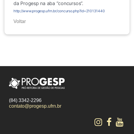
da Progesp na aba “concursos”. 
http://www.progesp.ufrn.br/concurso.php?id=210131440
Voltar
(84) 3342-2296
contato@progesp.ufrn.br