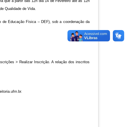
que a partir das 12h dia 14 de Fevereiro até às 12h 
 de Qualidade de Vida.
 de Educação Física – DEF), sob a coordenação da 
rições > Realizar Inscrição. A relação dos inscritos 
toria.ufrn.br
.