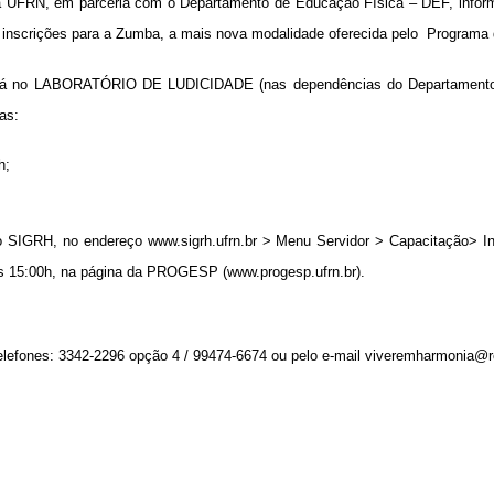
 UFRN, em parceria com o Departamento de Educação Física – DEF, informa 
s inscrições para a Zumba, a mais nova modalidade oferecida pelo  Programa
tecerá no LABORATÓRIO DE LUDICIDADE (nas dependências do Departamento
as:
h;
lo SIGRH, no endereço 
www.sigrh.ufrn.br
 > Menu Servidor > Capacitação> Insc
 das 15:00h, na página da PROGESP (
www.progesp.ufrn.br
).
lefones: 3342-2296 opção 4 / 99474-6674 ou pelo e-mail 
viveremharmonia@rei